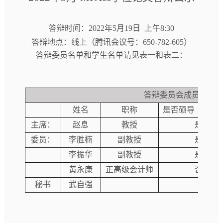
答辩时间：
2022
年
5
月
19
日
上午
8:30
答辩地点：线上（腾讯会议号：
650-782-605
）
答辩委员名单和学生名单请见表一和表二：
答辩委员会成员名单
姓名
职称
是否硕导（含博
主席：
赵息
教授
是
委员：
李胜楠
副教授
是
李振华
副教授
是
黄永康
正高级会计师
否
秘书
武自强