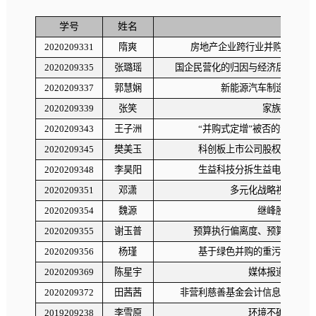
学号
姓名
论
2020209331
隋爽
房地产企业跨行业并购绩效研
2020209335
张璐瑶
国企民营化的归因与经济后果研究
2020209337
郭慧娴
新能源汽车制造业融资
2020209339
张笑
家族涉入与
2020209343
王子洲
“并购式定增”被否的影响因
2020209345
樊美玉
科创板上市公司股权激励动
2020209348
李昊阳
生益科技分拆生益电子上市
2020209351
邓潇
多元化战略视角下哔
2020209354
魏源
继峰股份并购
2020209355
谢玉普
预算执行偏离度、预算绩效管
2020209356
杨瑾
基于绿色并购的重污染企业
2020209369
陈星宇
媒体报道对企业
2020209372
田茜茜
非营利慈善基金会计信息披露问题
2019209238
李雪原
环境不确定性对