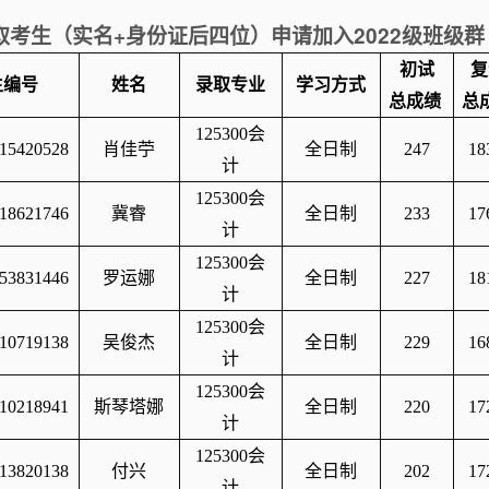
+
2022
取考生（实名
身份证后四位）申请加入
级班级群
初试
复
生编号
姓名
录取专业
学习方式
总成绩
总
125300
会
15420528
肖佳苧
全日制
247
18
计
125300
会
18621746
冀睿
全日制
233
17
计
125300
会
53831446
罗运娜
全日制
227
18
计
125300
会
10719138
吴俊杰
全日制
229
16
计
125300
会
10218941
斯琴塔娜
全日制
220
17
计
125300
会
13820138
付兴
全日制
202
17
计