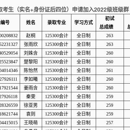
+
2022
取考生（实名
身份证后四位）申请加入
级班级群
初试
生编号
姓名
录取专业
学习方式
总成绩
00208832
赵桐
125300
会计
全日制
263
52231327
张雨欣
125300
会计
全日制
263
40529054
刘姝含
125300
会计
全日制
260
25523847
楚黎阳
125300
会计
全日制
260
04014346
陈怡然
125300
会计
全日制
261
27926111
李如曦
125300
会计
全日制
260
17921544
姜雨含
125300
会计
全日制
260
27926118
秦雯
125300
会计
全日制
259
28326559
徐亚男
125300
会计
全日制
259
18621744
袁则
125300
会计
全日制
259
04415015
王晓萌
125300
会计
全日制
257